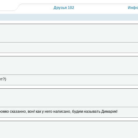
Кликните, чтобы прочесть полностью...
Друзья 102
Инфо
ет?)
мко сказанно, вон! как у него написано, будим называть Димарик!