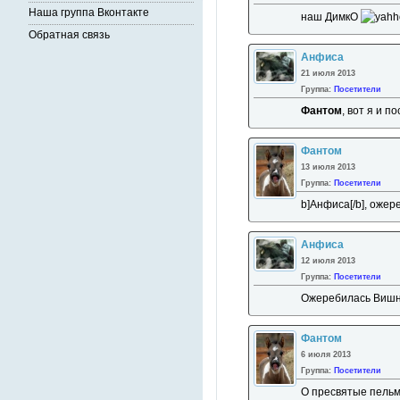
Наша группа Вконтакте
наш ДимкО
Обратная связь
Анфиса
21 июля 2013
Группа:
Посетители
Фантом
, вот я и 
Фантом
13 июля 2013
Группа:
Посетители
b]Анфиса[/b], ожер
Анфиса
12 июля 2013
Группа:
Посетители
Ожеребилась Вишня
Фантом
6 июля 2013
Группа:
Посетители
О пресвятые пель