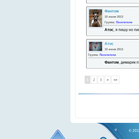
Фантом
10 июня 2013
Группа:
Посетители
Атос
, я пишу но п
Атос
10 июня 2013
Группа:
Посетители
Фантом
, димарик 
1
2
3
>
>>
© 201