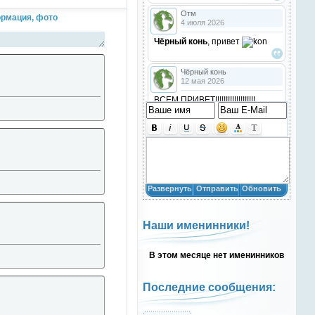
Отм
рмация, фото
4 июля 2026
Чёрный конь
, привет
Чёрный конь
12 мая 2026
ВСЕМ ПРИВЕТ!!!!!!!!!!!!!!!!!!!
!!!!
Анастасия18
10 марта 2026
получилось скачать? игого
Развернуть
Отправить
Обновить
Анастасия18
10 марта 2026
Наши именинники!
кто игры скачивал недавно?
В этом месяце нет именинников
Анастасия18
10 марта 2026
привет
Последние сообщения:
Natali