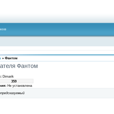
ков
u
» Фантом
ателя Фантом
:
Dimarik
359
ния:
Не установлена
предсказуемый