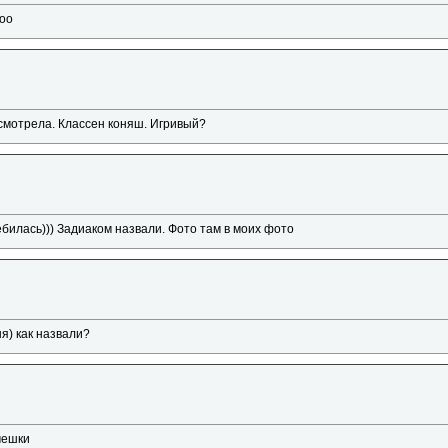
посмотрела. Классен коняш. Игривый?
ебилась))) Задиаком назвали. Фото там в моих фото
) как назвали?
мешки