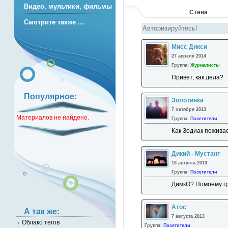
Видео, мультики, фильмы
Стена
Смотрите также ...
Мисс Дикси
27 апреля 2014
Группа:
Журналисты
Привет, как дела?
Популярное:
Золотинка
7 октября 2013
Материалов не найдено.
Группа:
Посетители
Как Зодиак пожива
Дикий - Мустанг
18 августа 2013
Группа:
Посетители
ДимкО? Помоему гро
Атос
А так же:
7 августа 2013
Облако тегов
Группа:
Посетители