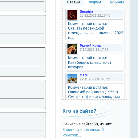
Статьи
Форум
Альбом
20 октября 2025
Suspiria
25.12.2021 22:16:46
Комментарий к статье:
OTM
Скачать перекидной
6 сентября 2025
календарь с лошадьми на 2022
Grey-Rattto
, привет бро
год
Рыжий Конь
7.12.2021 13:17:38
Grey-Rattto
2 сентября 2025
Комментарий к статье:
Как уберечь конюшню от
Все ещё в деле
пожаров
OTM
Grey-Rattto
22.11.2021 07:48:32
2 сентября 2025
Комментарий к статье:
Приветствую товарищи! Привет
Одинокий рейнджер (1956 г).
ОТМ!
Смотреть фильм с лошадьми
онлайн.
OTM
Natali
17 ноября 2024
Кто на сайте?
28.09.2021 15:30:39
oper202
, нет такого номера в
Комментарий к статье:
телеге
Сейчас на сайте: 68, из них:
Тест «Масти и отметины»
Зарегистрированных: 0
OTM
Роботов: 1
oper202