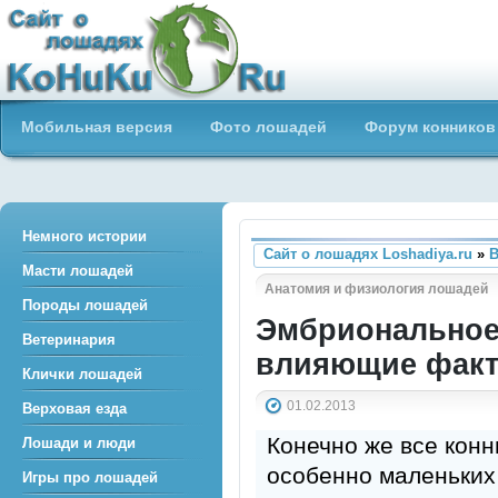
Сайт о лошадях loshadiya.ru
Мобильная версия
Фото лошадей
Форум конников
Приветствуем всех любителей
лошадей и конного спорта!
Немного истории
Сайт о лошадях Loshadiya.ru
»
В
Масти лошадей
Анатомия и физиология лошадей
Породы лошадей
Эмбриональное
Ветеринария
влияющие факт
Клички лошадей
01.02.2013
Верховая езда
Конечно же все кон
Лошади и люди
особенно маленьких 
Игры про лошадей