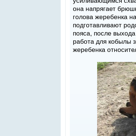
усиливающимся схват
она напрягает брюш
голова жеребенка н
подготавливают род
пояса, после выхода
работа для кобылы з
жеребенка относител