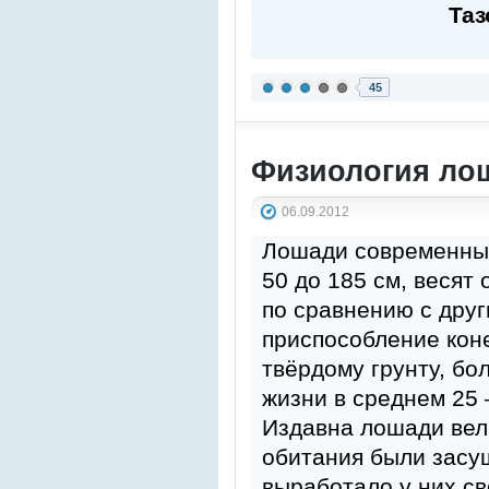
Таз
45
Физиология ло
06.09.2012
Лошади современных 
50 до 185 см, весят 
по сравнению с дру
приспособление коне
твёрдому грунту, бо
жизни в среднем 25 –
Издавна лошади вел
обитания были засуш
выработало у них с