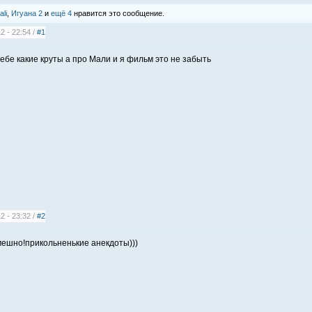
ali
,
Игуана 2
и
ещё 4
нравится это сообщение.
2 - 22:54 /
#1
себе какие круты а про Мали и я фильм это не забыть
2 - 23:32 /
#2
мешно!прикольненькие анекдоты)))