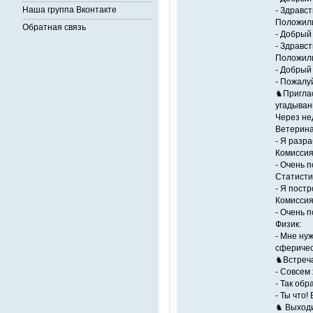
Наша группа Вконтакте
- Здравс
Положили
Обратная связь
- Добрый 
- Здравс
Положили
- Добрый 
- Пожалу
♞Приглас
угадыван
Через не
Ветерина
- Я разр
Комиссия
- Очень 
Статисти
- Я пост
Комиссия
- Очень 
Физик:
- Мне ну
сферичес
♞Встреча
- Совсем 
- Так об
- Ты что!
♞ Выходи