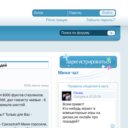
Регистрация
Забыли пароль?
Зарегистрироваться
адей
Мини чат
RSS-лента темы
Правила общения в чате
Florida
ил 6000 фунтов стерлингов.
Сегодня в 22:18:39
666, дал таксисту чаевые - 6
Всем привет!
 пришла шестой.
Кто-нибудь играет в
компьютерные игры на
ы? Только для Вас -
дисках,не онлайн про
лошадей?
- Срезался!!! Меня спросили,