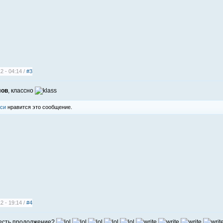
2 - 04:14 /
#3
лов
, классно
си
нравится это сообщение.
2 - 19:14 /
#4
 есть продолжение?