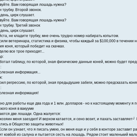
твуйте. Вам говорящая лошадь нужна?
 трубку. Второй звонок.
день, цирк слушает.
твуйте. Вам говорящая лошадь нужна?
 трубку. Третий звонок
день, цирк слушает.
йста, не кладите трубку, мне очень трудно номер набирать копытом.
или ветеринара, статистика и физика, чтобы каждый за $100,000 в течении 
ия коня, который победит на скачках.
делю все трое приходят...
р:
аботал таблицу, по которой, зная физические данные коней, можно будет пре
:
полезная информация...
к:
роил регрессию, по которой, зная предыдушие забеги, можно предсказать кон
:
полезная информация!
жно для работы еще два года и 1 млн. долларов - но к настоящему моменту я
кого коня в вакууме
ются две лошади. Одна жалуется:
хозяин меня заездил! И верхом катается, и сено возит, и пахать заставляет┘
ратись в Общество защиты животных!
 Если он узнает, что я писать умею, он меня еще и у себя в конторе заставит р
т ковбой из салуна и пытается сесть на лошадь. Рядом стоит маленький мальч