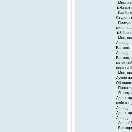
- Мистер
♞Hа вете
- Как бы
Студент 
- Прежде
мире лош
♞В бар з
- Мне, по
Лошадь: -
Бармен: -
Лошадь: -
Бармен, 
своих соб
цирка и б
- Мне, по
Лучше да
Обалдевш
- Простит
- Я полу
Директор 
себя все
Лошадь: 
Директор:
Лошадь: -
- Арена! 
- Все хор