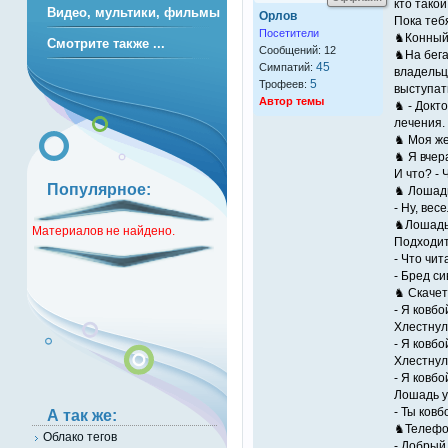
кто такой
Видео, мультики, фильмы
Орлов
Пока тебя
Посетители
♞Конный 
Смотрите также ...
Сообщений: 12
♞На бега
45
Симпатий:
владельц
5
Трофеев:
выступат
Автор темы
♞ - Докт
лечения. 
♞ Моя же
♞ Я вчера
И что? - 
Популярное:
♞ Лошадь
- Ну, ве
♞Лошадь 
Материалов не найдено.
Подходит
- Что чи
- Бред с
♞ Скачет
- Я ковбо
Хлестнул
- Я ковбо
Хлестнул
- Я ковбо
Лошадь у
- Ты ковб
А так же:
♞Телефо
Облако тегов
- Добрый 