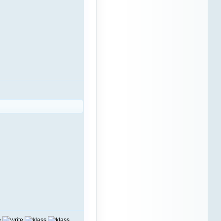
я не могу себе этого позволить,
да и изначально в одиночку я
сайт не вытянул бы. Пока нон
на плаву , так сказать, до
"лучших времён". а дальше
видно будет
Azali
10 марта 2023
"разбудим" ОТМ и Наташу...без
них не справиться...
Azali
10 марта 2023
можно выкладывать статьи,
которые смогут заинтересовать
даже того человека, который не
связан с лошадьми.. это
небыстро, поиск информации и
тд и тп, но нужно делать
небольшие шаги
Azali
10 марта 2023
часто бываю здесь... тяжело