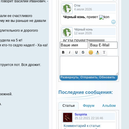
 - говорит Василий Иванович. -
Отм
4 июля 2026
али ее счастливого
Чёрный конь
, привет
чему же вы раньше не давали
Чёрный конь
длительного и дорогого
12 мая 2026
дела на 5 кг!
ВСЕМ ПРИВЕТ!!!!!!!!!!!!!!!!!!!
кто-то седло надел! - Ха-ха!
!!!!
Анастасия18
10 марта 2026
труится пот. Вся дрожит.
получилось скачать? игого
Развернуть
Отправить
Обновить
Анастасия18
10 марта 2026
Последние сообщения:
кто игры скачивал недавно?
режней.
.
Анастасия18
Статьи
Форум
Альбом
10 марта 2026
Suspiria
привет
25.12.2021 22:16:46
Комментарий к статье:
Natali