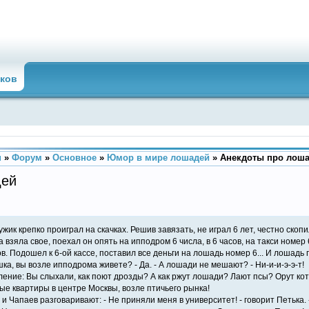
ков
u
»
Форум
»
Основное
»
Юмор в мире лошадей
»
Анекдоты про лош
дей
ик крепко проиграл на скачках. Решив завязать, не играл 6 лет, честно скоп
 взяла свое, поехал он опять на ипподром 6 числа, в 6 часов, на такси номер 
в. Подошел к 6-ой кассе, поставил все деньги на лошадь номер 6... И лошадь
ка, вы возле ипподрома живете? - Да. - А лошади не мешают? - Ни-и-и-э-э-т!
ение: Вы слыхали, как поют дрозды? А как ржут лошади? Лают псы? Орут кот
ые квартиры в центре Москвы, возле птичьего рынка!
и Чапаев разговаривают: - Не приняли меня в университет! - говорит Петька. 