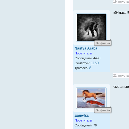
19 августа
к54ласс!!!!!!!!!
Оффлайн
Nastya Araba
Посетители
Сообщений: 4498
1160
Симпатий:
8
Трофеев:
21 августа
смешные 
Оффлайн
дане4ка
Посетители
Сообщений: 79