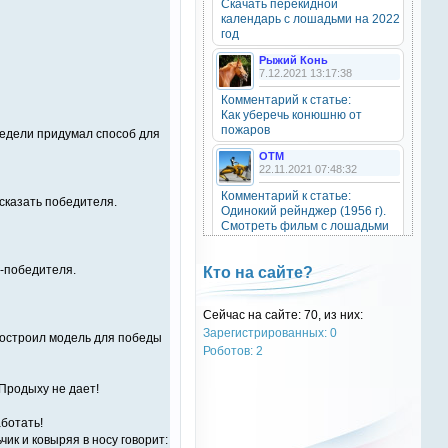
Скачать перекидной
20 октября 2025
календарь с лошадьми на 2022
год
Рыжий Конь
7.12.2021 13:17:38
OTM
6 сентября 2025
Комментарий к статье:
Как уберечь конюшню от
Grey-Rattto
, привет бро
пожаров
недели придумал способ для
OTM
Grey-Rattto
22.11.2021 07:48:32
2 сентября 2025
Комментарий к статье:
дсказать победителя.
Все ещё в деле
Одинокий рейнджер (1956 г).
Смотреть фильм с лошадьми
онлайн.
Grey-Rattto
2 сентября 2025
Natali
я-победителя.
Кто на сайте?
28.09.2021 15:30:39
Приветствую товарищи! Привет
ОТМ!
Комментарий к статье:
Сейчас на сайте: 70, из них:
Тест «Масти и отметины»
Зарегистрированных: 0
 построил модель для победы
OTM
OTM
Роботов: 2
17 ноября 2024
28.09.2021 13:04:14
oper202
, нет такого номера в
Комментарий к статье:
 Продыху не дает!
телеге
Тест «Масти и отметины»
аботать!
РыжаЯвШляпе
ик и ковыряя в носу говорит:
oper202
20.05.2016 13:10:31