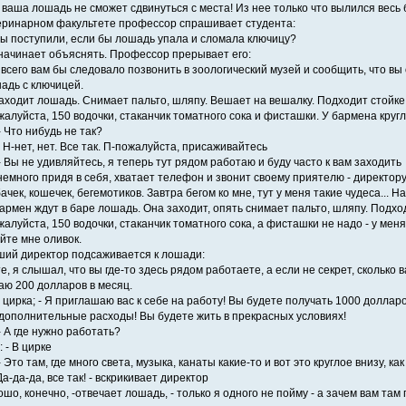
, ваша лошадь не сможет сдвинуться с места! Из нее только что вылился весь
ринарном факультете профессор спрашивает студента:
 вы поступили, если бы лошадь упала и сломала ключицу?
начинает объяснять. Профессор прерывает его:
 всего вам бы следовало позвонить в зоологический музей и сообщить, что в
адь с ключицей.
аходит лошадь. Снимает пальто, шляпу. Вешает на вешалку. Подходит стойке 
жалуйста, 150 водочки, стаканчик томатного сока и фисташки. У бармена круг
 Что нибудь не так?
 Н-нет, нет. Все так. П-пожалуйста, присаживайтесь
 Вы не удивляйтесь, я теперь тут рядом работаю и буду часто к вам заходить
немного придя в себя, хватает телефон и звонит своему приятелю - директору 
ачек, кошечек, бегемотиков. Завтра бегом ко мне, тут у меня такие чудеса...
армен ждут в баре лошадь. Она заходит, опять снимает пальто, шляпу. Подход
жалуйста, 150 водочки, стаканчик томатного сока, а фисташки не надо - у меня
йте мне оливок.
ий директор подсаживается к лошади:
е, я слышал, что вы где-то здесь рядом работаете, а если не секрет, сколько 
чаю 200 долларов в месяц.
цирка; - Я приглашаю вас к себе на работу! Вы будете получать 1000 долларо
 дополнительные расходы! Вы будете жить в прекрасных условиях!
- А где нужно работать?
 - В цирке
 Это там, где много света, музыка, канаты какие-то и вот это круглое внизу, как
Да-да-да, все так! - вскрикивает директор
ошо, конечно, -отвечает лошадь, - только я одного не пойму - а зачем вам та