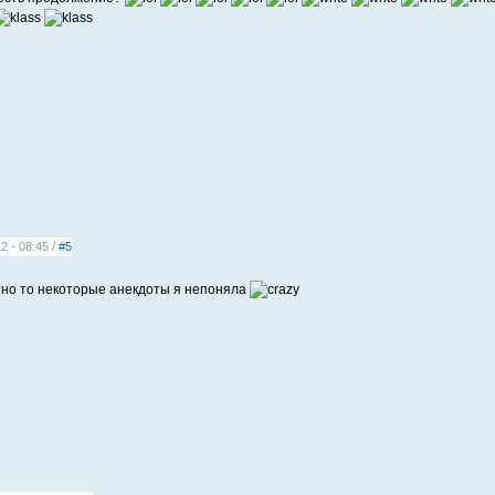
2 - 08:45 /
#5
тно то некоторые анекдоты я непоняла