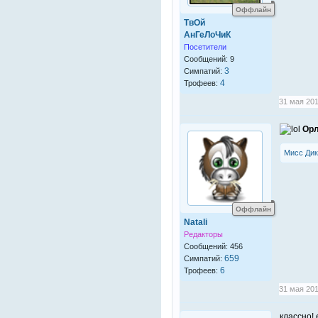
Оффлайн
ТвОй
АнГеЛоЧиК
Посетители
Сообщений: 9
3
Симпатий:
4
Трофеев:
31 мая 201
Ор
Мисс Дик
Оффлайн
Natali
Редакторы
Сообщений: 456
659
Симпатий:
6
Трофеев:
31 мая 201
классно!