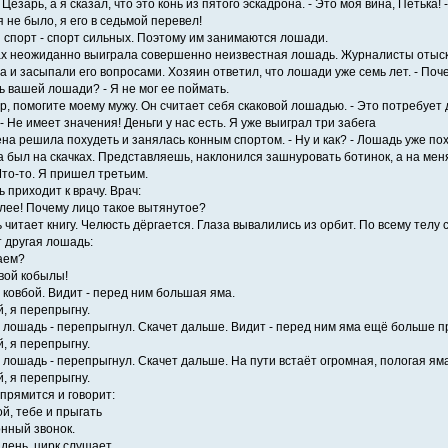
 Цезарь, а я сказал, что это конь из пятого эскадрона. - Это моя вина, Петька!
 не было, я его в седьмой перевел!
спорт - спорт сильных. Поэтому им занимаются лошади.
х неожиданно выиграла совершенно неизвестная лошадь. Журналисты отыск
а и засыпали его вопросами. Хозяин ответил, что лошади уже семь лет. - По
ь вашей лошади? - Я не мог ее поймать.
ор, помогите моему мужу. Он считает себя скаковой лошадью. - Это потребует 
- Не имеет значения! Деньги у нас есть. Я уже выиграл три забега
на решила похудеть и занялась конным спортом. - Ну и как? - Лошадь уже поху
 был на скачках. Представляешь, наклонился зашнуровать ботинок, а на меня 
Что-то. Я пришел третьим.
 приходит к врачу. Врач:
селее! Почему лицо такое вытянутое?
читает книгу. Челюсть дёргается. Глаза вывалились из орбит. По всему телу с
 другая лошадь:
таем?
ивой кобылы!
 ковбой. Видит - перед ним большая яма.
й, я перепрыгну.
 лошадь - перепрыгнул. Скачет дальше. Видит - перед ним яма ещё больше п
й, я перепрыгну.
 лошадь - перепрыгнул. Скачет дальше. На пути встаёт огромная, пологая яма
й, я перепрыгну.
прямится и говорит:
ой, тебе и прыгать
нный звонок.
день, цирк слушает.