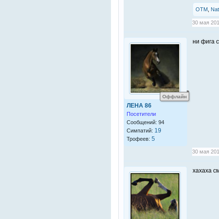
OTM
,
Nat
30 мая 201
ни фига 
Оффлайн
ЛЕНА 86
Посетители
Сообщений: 94
19
Симпатий:
5
Трофеев:
30 мая 201
хахаха с