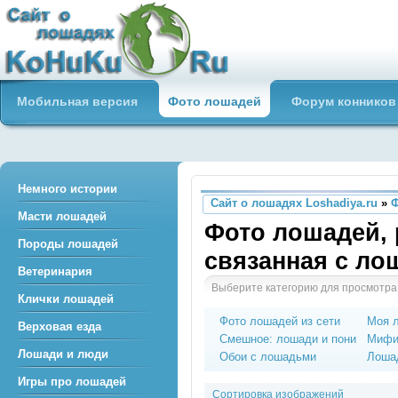
Сайт о лошадях loshadiya.ru
Мобильная версия
Фото лошадей
Форум конников
Приветствуем всех любителей
лошадей и конного спорта!
Немного истории
Сайт о лошадях Loshadiya.ru
»
Масти лошадей
Фото лошадей, 
Породы лошадей
связанная с л
Ветеринария
Выберите категорию для просмотра
Клички лошадей
Фото лошадей из сети
Моя 
Верховая езда
Смешное: лошади и пони
Мифи
Лошади и люди
Обои с лошадьми
Лошад
Игры про лошадей
Сортировка изображений