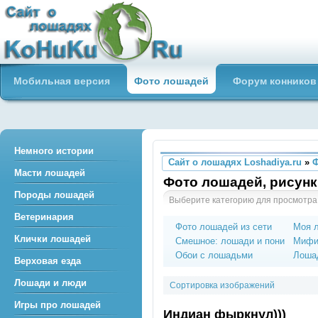
Сайт о лошадях loshadiya.ru
Мобильная версия
Фото лошадей
Форум конников
Приветствуем всех любителей
лошадей и конного спорта!
Немного истории
Сайт о лошадях Loshadiya.ru
»
Масти лошадей
Фото лошадей, рисунк
Породы лошадей
Выберите категорию для просмотра
Ветеринария
Фото лошадей из сети
Моя 
Клички лошадей
Смешное: лошади и пони
Мифи
Обои с лошадьми
Лошад
Верховая езда
Лошади и люди
Сортировка изображений
Игры про лошадей
Индиан фыркнул)))