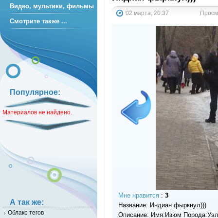
Видео, мультики, фильмы
02 марта, 20:37
Просмо
Смотрите также ...
Популярное:
Материалов не найдено.
Мне нравится
:
3
А так же:
Название: Индиан фыркнул)))
Облако тегов
Описание: Имя:Изюм Порода:Уэл