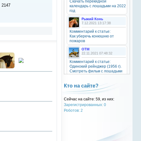
Скачать перекидной
20 октября 2025
: 2147
календарь с лошадьми на 2022
год
Рыжий Конь
7.12.2021 13:17:38
OTM
6 сентября 2025
Комментарий к статье:
Как уберечь конюшню от
Grey-Rattto
, привет бро
пожаров
OTM
Grey-Rattto
22.11.2021 07:48:32
2 сентября 2025
Комментарий к статье:
Все ещё в деле
Одинокий рейнджер (1956 г).
Смотреть фильм с лошадьми
онлайн.
Grey-Rattto
2 сентября 2025
Natali
Кто на сайте?
28.09.2021 15:30:39
Приветствую товарищи! Привет
ОТМ!
Комментарий к статье:
Сейчас на сайте: 59, из них:
Тест «Масти и отметины»
Зарегистрированных: 0
OTM
OTM
Роботов: 2
17 ноября 2024
28.09.2021 13:04:14
oper202
, нет такого номера в
Комментарий к статье:
телеге
Тест «Масти и отметины»
РыжаЯвШляпе
oper202
20.05.2016 13:10:31