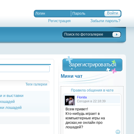
Регистрация
Забыли пароль?
Зарегистрироваться
Мини чат
Теги галереи
Правила общения в чате
ки и выставки
Florida
 лошадей
Сегодня в 22:18:39
ики лошадей
Всем привет!
Кто-нибудь играет в
компьютерные игры на
дисках,не онлайн про
лошадей?