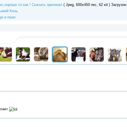
Скачать оригинал
( Jpeg, 600x450 пкс, 62 кб ) Загрузок
ыжий Конь
и и пони
елает