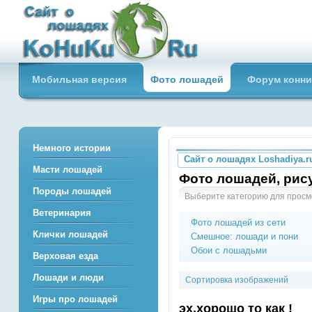
Сайт о лошадях loshadiya.ru
Мобильная версия
Фото лошадей
Форум конни
Приветствуем всех любителей
лошадей и конного спорта!
Немного истории
Сайт о лошадях Loshadiya.r
Масти лошадей
Фото лошадей, рису
Породы лошадей
Выберите категорию для просм
Ветеринария
Фото лошадей из сети
Клички лошадей
Смешное: лошади и пони
Обои с лошадьми
Верховая езда
Лошади и люди
Сортировка изображений
Игры про лошадей
эх,хорошо то как !