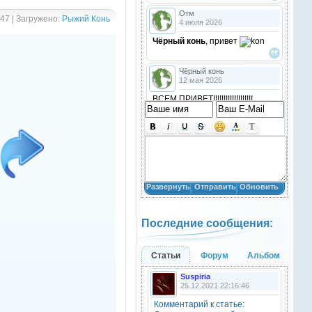
Отм
147 | Загружено:
Рыжий Конь
4 июля 2026
Чёрный конь
, привет
Чёрный конь
12 мая 2026
ВСЕМ ПРИВЕТ!!!!!!!!!!!!!!!!!!!
!!!!
Анастасия18
10 марта 2026
получилось скачать? игого
Развернуть
Отправить
Обновить
Анастасия18
10 марта 2026
Последние сообщения:
кто игры скачивал недавно?
Анастасия18
Статьи
Форум
Альбом
10 марта 2026
Suspiria
привет
25.12.2021 22:16:46
Комментарий к статье:
Natali