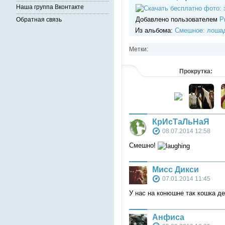
Наша группа Вконтакте
Добавлено пользователем
Р
Обратная связь
Из альбома:
Смешное: лошад
Метки:
Прокрутка:
КрИсТаЛьНаЯ
08.07.2014 12:58
Смешно!
Мисс Дикси
07.01.2014 11:45
У нас на конюшне так кошка д
Анфиса