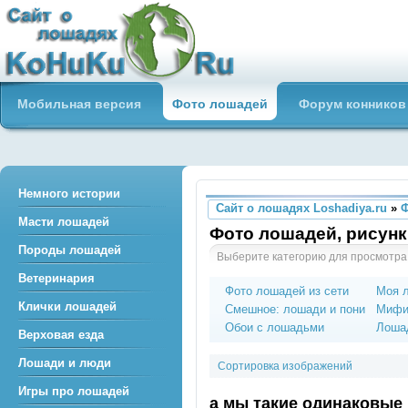
Сайт о лошадях loshadiya.ru
Мобильная версия
Фото лошадей
Форум конников
Приветствуем всех любителей
лошадей и конного спорта!
Немного истории
Сайт о лошадях Loshadiya.ru
»
Масти лошадей
Фото лошадей, рисунк
Породы лошадей
Выберите категорию для просмотра
Ветеринария
Фото лошадей из сети
Моя 
Клички лошадей
Смешное: лошади и пони
Мифи
Обои с лошадьми
Лошад
Верховая езда
Лошади и люди
Сортировка изображений
Игры про лошадей
а мы такие одинаковые