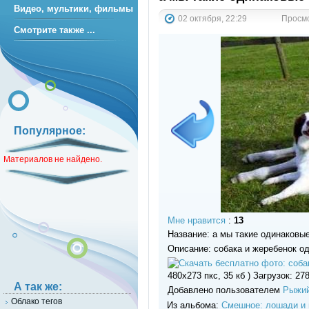
Видео, мультики, фильмы
02 октября, 22:29
Просмо
Смотрите также ...
Популярное:
Материалов не найдено.
Мне нравится
:
13
Название: а мы такие одинаковы
Описание: собака и жеребенок о
480x273 пкс, 35 кб ) Загрузок: 27
А так же:
Добавлено пользователем
Рыжий
Облако тегов
Из альбома:
Смешное: лошади и 