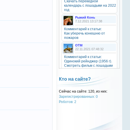
Скачать перекидной
20 октября 2025
календарь с лошадьми на 2022
год
Рыжий Конь
7.12.2021 13:17:38
OTM
6 сентября 2025
Комментарий к статье:
Как уберечь конюшню от
Grey-Rattto
, привет бро
пожаров
OTM
Grey-Rattto
22.11.2021 07:48:32
2 сентября 2025
Комментарий к статье:
Все ещё в деле
Одинокий рейнджер (1956 г).
Смотреть фильм с лошадьми
онлайн.
Grey-Rattto
2 сентября 2025
Natali
Кто на сайте?
28.09.2021 15:30:39
Приветствую товарищи! Привет
ОТМ!
Комментарий к статье:
Сейчас на сайте: 120, из них:
Тест «Масти и отметины»
Зарегистрированных: 0
OTM
OTM
Роботов: 2
17 ноября 2024
28.09.2021 13:04:14
oper202
, нет такого номера в
Комментарий к статье:
телеге
Тест «Масти и отметины»
РыжаЯвШляпе
oper202
20.05.2016 13:10:31