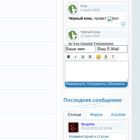
Отм
4 июля 2026
Чёрный конь
, привет
Чёрный конь
12 мая 2026
ВСЕМ ПРИВЕТ!!!!!!!!!!!!!!!!!!!
!!!!
Анастасия18
10 марта 2026
получилось скачать? игого
Развернуть
Отправить
Обновить
Анастасия18
10 марта 2026
Последние сообщения:
кто игры скачивал недавно?
Анастасия18
Статьи
Форум
Альбом
10 марта 2026
Suspiria
привет
25.12.2021 22:16:46
Комментарий к статье:
Natali