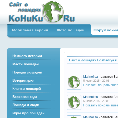
Сайт о лошадях loshadiya.ru
Мобильная версия
Фото лошадей
Форум конни
Приветствуем всех любителей
лошадей и конного спорта!
Немного истории
Сайт о лошадях Loshadiya.r
Масти лошадей
Породы лошадей
Malinolisa
нравится Ва
Ветеринария
5 июня 2015 - 20:06
Показать понравивше
Клички лошадей
Верховая езда
Malinolisa
нравится Ва
5 июня 2015 - 20:05
Лошади и люди
Показать понравивше
Игры про лошадей
Malinolisa
нравится Ва