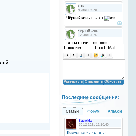
Отм
4 июля 2026
Чёрный конь
, привет
Чёрный конь
12 мая 2026
ВСЕМ ПРИВЕТ!!!!!!!!!!!!!!!!!!!
!!!!
Анастасия18
лей -
10 марта 2026
получилось скачать? игого
Развернуть
Отправить
Обновить
Анастасия18
10 марта 2026
Последние сообщения:
кто игры скачивал недавно?
Анастасия18
Статьи
Форум
Альбом
10 марта 2026
Suspiria
привет
25.12.2021 22:16:46
Комментарий к статье:
Natali