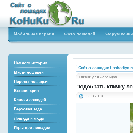
Сайт о лошадях loshadiya.ru
Мобильная версия
Фото лошадей
Форум конни
Приветствуем всех любителей
лошадей и конного спорта!
Немного истории
Сайт о лошадях Loshadiya.r
Масти лошадей
Клички для жеребцов
Породы лошадей
Подобрать кличку л
Ветеринария
05.03.2013
Клички лошадей
Верховая езда
Лошади и люди
Игры про лошадей