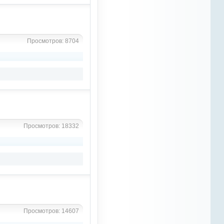
же запускать сайт до такой
степени , люююдииии , аааа-
ууууу, давайте все сюды , будут
люди и будут и статьи , и
новости и еще кучу всего много
чего интересного ))
Просмотров: 8704
Рыжий Конь
8 марта 2023
Grey
, так не идут новые кони ,
нужно их чем то сюда
заманивать
Рыжий Конь
8 марта 2023
Просмотров: 18332
OTM
, все еще актуально ?
Рыжий Конь
8 марта 2023
уважаемые девочки, девушки,
женщины, бабушки ,
поздравляю Вас с
международным женским днем
8 марата , желаю Вам всем
Просмотров: 14607
счастья, любви, хорошего
настроения и множество