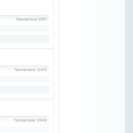
извинения за доставленные
неудобства
OTM
Просмотров: 9397
13 марта 2023
Azali
, я и не сплю.
Наташа сайтом отказалась
заниматься, я весьма слабо
смыслю в конной тематике,
посему писать непроверенную
инфу считаю
непозволительным. начатая
мной тематика питания не
набрала популярности.
Просмотров: 11645
Нетематические статьи я
публиковать не буду. Да и не
для кого, все давно
разбежались по соцсетям.
Статистика посещений
удручающая. само содержание
сайта в том виде, в котором он
есть и так обходится в 10% от
моей зарплаты в оффлайне. на
которую тратится львиная куча
времени. Перспектив развития,
если честно, на данный момент
Просмотров: 10949
не наблюдаю, ибо это минимум
пол года безвылазной работы
на сервере. На данный момент