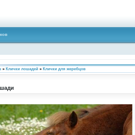
ков
u
»
Клички лошадей
»
Клички для жеребцов
ошади