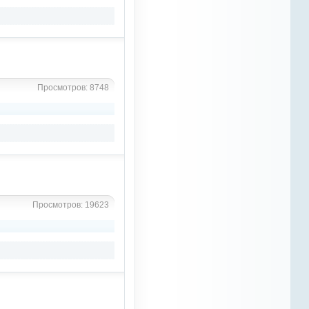
я не могу себе этого позволить,
да и изначально в одиночку я
сайт не вытянул бы. Пока нон
на плаву , так сказать, до
"лучших времён". а дальше
видно будет
Просмотров: 8748
Azali
10 марта 2023
"разбудим" ОТМ и Наташу...без
них не справиться...
Azali
10 марта 2023
можно выкладывать статьи,
которые смогут заинтересовать
Просмотров: 19623
даже того человека, который не
связан с лошадьми.. это
небыстро, поиск информации и
тд и тп, но нужно делать
небольшие шаги
Azali
10 марта 2023
часто бываю здесь... тяжело