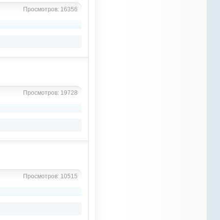
понимать, что потеряла, не
Просмотров: 16356
побоюсь такого выражения,
вторую семью... проводила
здесь очень много времени,
познакомилась благодаря
этому сайту с многими
интересными людьми. Нужно
объединяться и прикладывать
совместные усилия, чтобы дать
сайту вторую жизнь
Azali
Просмотров: 19728
10 марта 2023
Рыжий Конь
, спасибо
Рыжий Конь
8 марта 2023
по ходу сайт совсем загнил,
статьи все слетели
Просмотров: 10515
Рыжий Конь
8 марта 2023
слушайте, реально жутко ,
заметил тут куча паутин с
жирными пауками , ну нельзя