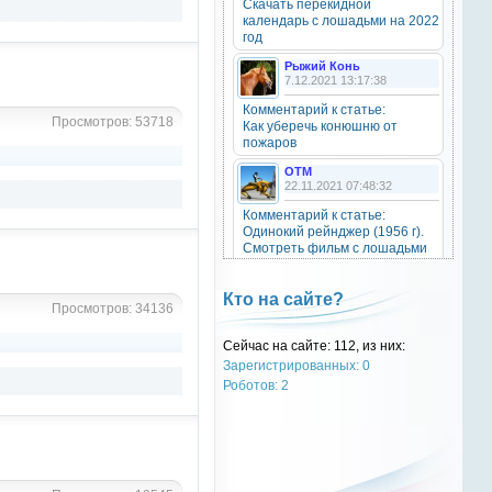
Скачать перекидной
20 октября 2025
календарь с лошадьми на 2022
год
Рыжий Конь
7.12.2021 13:17:38
OTM
6 сентября 2025
Комментарий к статье:
Просмотров: 53718
Как уберечь конюшню от
Grey-Rattto
, привет бро
пожаров
OTM
Grey-Rattto
22.11.2021 07:48:32
2 сентября 2025
Комментарий к статье:
Все ещё в деле
Одинокий рейнджер (1956 г).
Смотреть фильм с лошадьми
онлайн.
Grey-Rattto
2 сентября 2025
Natali
Кто на сайте?
Просмотров: 34136
28.09.2021 15:30:39
Приветствую товарищи! Привет
ОТМ!
Комментарий к статье:
Сейчас на сайте: 112, из них:
Тест «Масти и отметины»
Зарегистрированных: 0
OTM
OTM
Роботов: 2
17 ноября 2024
28.09.2021 13:04:14
oper202
, нет такого номера в
Комментарий к статье:
телеге
Тест «Масти и отметины»
РыжаЯвШляпе
oper202
20.05.2016 13:10:31