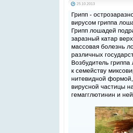
25.10.2013
Грипп - острозараз
вирусом гриппа лош
Грипп лошадей подр
заразный катар верх
массовая болезнь ло
различных государст
Возбудитель гриппа 
к семейству миксови
нитевидной формой, 
вирусной частицы на
гемагглютинин и не