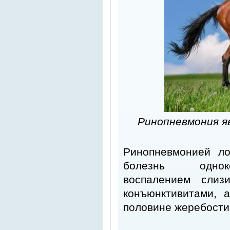
Ринопневмония я
Ринопневмонией л
болезнь однокоп
воспалением слиз
конъюнктивитами, а
половине жеребости