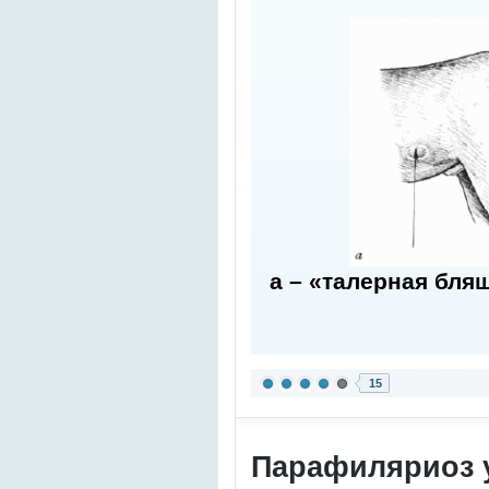
а – «талерная бля
15
Парафиляриоз 