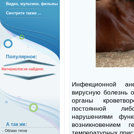
Видео, мультики, фильмы
Смотрите также ...
Популярное:
Материалов не найдено.
Инфекционной ан
вирусную болезнь о
органы кроветво
постоянной либ
нарушениями функ
возникновением г
А так же:
Облако тегов
температурных прис