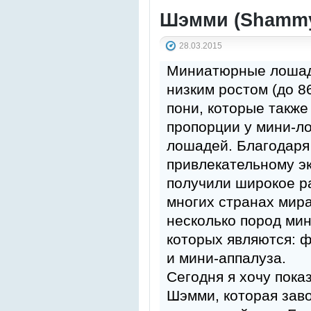
Шэмми (Shammy
28.03.2015
Миниатюрные лошад
низким ростом (до 8
пони, которые также
пропорции у мини-ло
лошадей. Благодаря
привлекательному э
получили широкое р
многих странах мир
несколько пород ми
которых являются: 
и мини-аппалуза.
Сегодня я хочу пок
Шэмми, которая зав