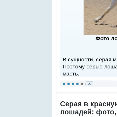
Фото л
В сущности, серая м
Поэтому серые лош
масть.
29
Серая в красну
лошадей: фото,