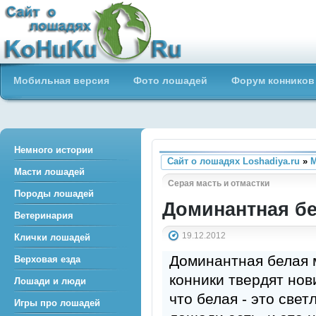
Сайт о лошадях loshadiya.ru
Мобильная версия
Фото лошадей
Форум конников
Приветствуем всех любителей
лошадей и конного спорта!
Немного истории
Сайт о лошадях Loshadiya.ru
»
М
Масти лошадей
Серая масть и отмастки
Породы лошадей
Доминантная б
Ветеринария
19.12.2012
Клички лошадей
Доминантная белая м
Верховая езда
конники твердят нов
Лошади и люди
что белая - это све
Игры про лошадей