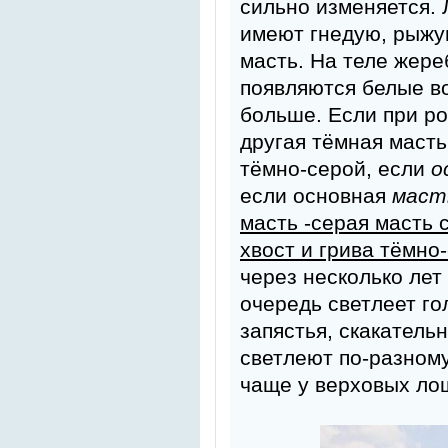
сильно изменяется.
имеют гнедую, рыжу
масть. На теле жере
появляются белые во
больше. Если при р
другая тёмная масть
тёмно-серой, если
о
если основная
маст
масть -серая масть 
хвост и грива тёмно
через несколько ле
очередь светлеет го
запястья, скакательн
светлеют по-разному
чаще у верховых ло