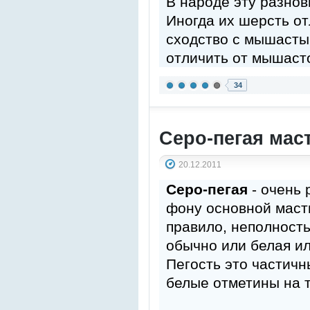
В народе эту разнов
Иногда их шерсть от
сходство с мышасты
отличить от мышаст
34
Серо-пегая мас
20.12.2011
Серо-пегая
- очень 
фону основной масти
правило, неполность
обычно или белая и
Пегость это частичн
белые отметины на 