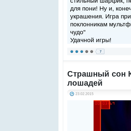
стильный шарфик, п
для пони! Ну и, кон
украшения. Игра пр
поклонникам мультф
чудо"
Удачной игры!
7
Страшный сон К
лошадей
23.02.2015