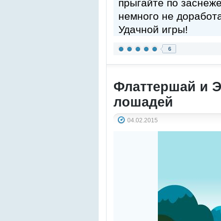
прыгайте по заснеж
немного не доработ
Удачной игры!
6
Флаттершай и Э
лошадей
04.02.2015