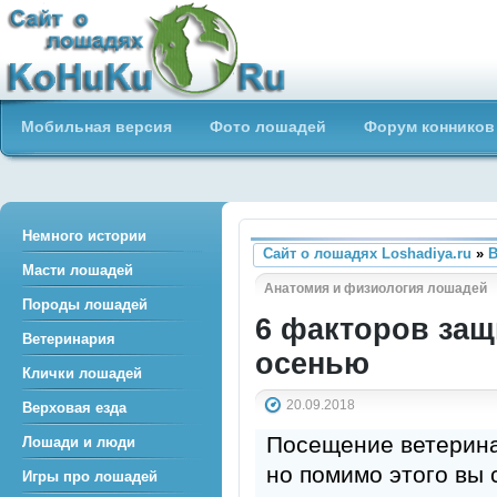
Сайт о лошадях loshadiya.ru
Мобильная версия
Фото лошадей
Форум конников
Приветствуем всех любителей
лошадей и конного спорта!
Немного истории
Сайт о лошадях Loshadiya.ru
»
В
Масти лошадей
Анатомия и физиология лошадей
Породы лошадей
6 факторов за
Ветеринария
осенью
Клички лошадей
20.09.2018
Верховая езда
Посещение ветерина
Лошади и люди
но помимо этого вы
Игры про лошадей