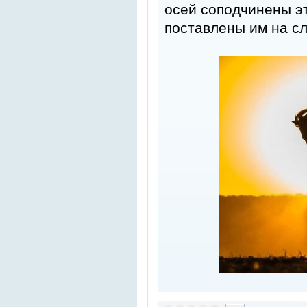
осей соподчинены э
поставлены им на сл