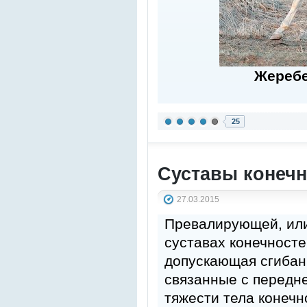
Жеребе
25
Суставы конеч
27.03.2015
Превалирующей, или
суставах конечносте
допускающая сгибание
связанные с передн
тяжести тела конечн